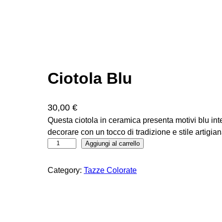
Ciotola Blu
30,00
€
Questa ciotola in ceramica presenta motivi blu inte
decorare con un tocco di tradizione e stile artigian
C
Aggiungi al carrello
i
o
Category:
Tazze Colorate
t
o
l
a