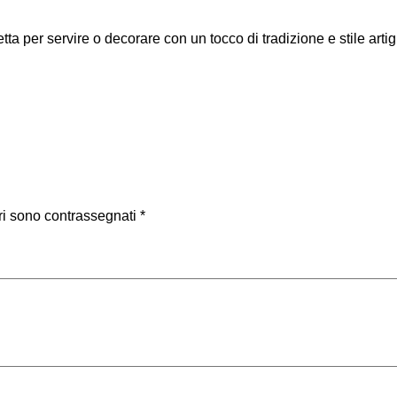
B
l
tta per servire o decorare con un tocco di tradizione e stile artig
u
q
u
a
n
t
i
t
ri sono contrassegnati
*
à