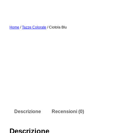
Vai
Home
/
Tazze Colorate
/ Ciotola Blu
al
contenuto
Descrizione
Recensioni (0)
Descrizione